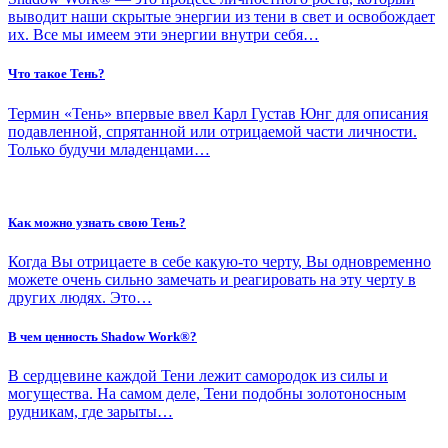
выводит наши скрытые энергии из тени в свет и освобождает
их. Все мы имеем эти энергии внутри себя…
Что такое Тень?
Термин «Тень» впервые ввел Карл Густав Юнг для описания
подавленной, спрятанной или отрицаемой части личности.
Только будучи младенцами…
Как можно узнать свою Тень?
Когда Вы отрицаете в себе какую-то черту, Вы одновременно
можете очень сильно замечать и реагировать на эту черту в
других людях. Это…
В чем ценность Shadow Work®?
В сердцевине каждой Тени лежит самородок из силы и
могущества. На самом деле, Тени подобны золотоносным
рудникам, где зарыты…