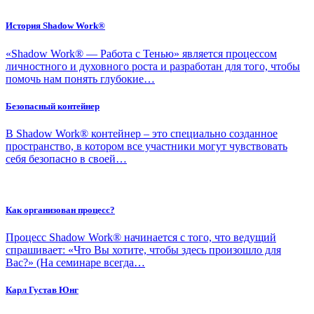
История Shadow Work®
«Shadow Work® — Работа с Тенью» является процессом
личностного и духовного роста и разработан для того, чтобы
помочь нам понять глубокие…
Безопасный контейнер
В Shadow Work® контейнер – это специально созданное
пространство, в котором все участники могут чувствовать
себя безопасно в своей…
Как организован процесс?
Процесс Shadow Work® начинается с того, что ведущий
спрашивает: «Что Вы хотите, чтобы здесь произошло для
Вас?» (На семинаре всегда…
Карл Густав Юнг