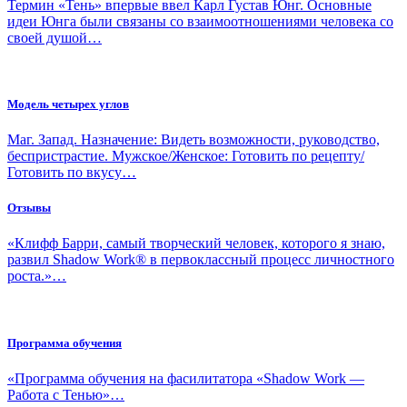
Термин «Тень» впервые ввел Карл Густав Юнг. Основные
идеи Юнга были связаны со взаимоотношениями человека со
своей душой…
Модель четырех углов
Маг. Запад. Назначение: Видеть возможности, руководство,
беспристрастие. Мужское/Женское: Готовить по рецепту/
Готовить по вкусу…
Отзывы
«Клифф Барри, самый творческий человек, которого я знаю,
развил Shadow Work® в первоклассный процесс личностного
роста.»…
Программа обучения
«Программа обучения на фасилитатора «Shadow Work —
Работа с Тенью»…