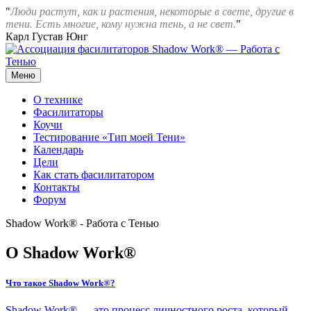
Перейти
"
Люди растут, как и растения, некоторые в свете, другие в
к
тени. Есть многие, кому нужна тень, а не свет.
"
содержимому
Карл Густав Юнг
Меню
Ассоциация фасилитаторов Shadow Work® — Работа с Тенью
О технике
Фасилитаторы
Коучи
Тестирование «Тип моей Тени»
Календарь
Цели
Как стать фасилитатором
Контакты
Форум
Shadow Work® - Работа с Тенью
О Shadow Work®
Что такое Shadow Work®?
Shadow Work® — это процесс личностного роста, который