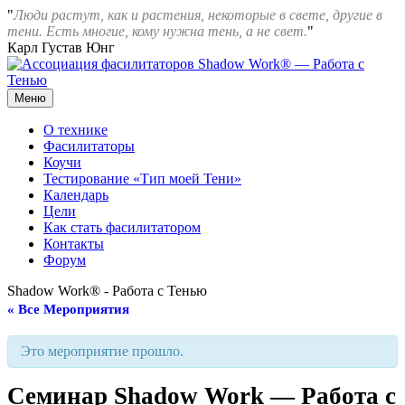
Перейти
"
Люди растут, как и растения, некоторые в свете, другие в
к
тени. Есть многие, кому нужна тень, а не свет.
"
содержимому
Карл Густав Юнг
Меню
Ассоциация фасилитаторов Shadow Work® — Работа с Тенью
О технике
Фасилитаторы
Коучи
Тестирование «Тип моей Тени»
Календарь
Цели
Как стать фасилитатором
Контакты
Форум
Shadow Work® - Работа с Тенью
« Все Мероприятия
Это мероприятие прошло.
Семинар Shadow Work — Работа с