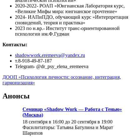
аналитической психологии»
2020-2022- РОАП «Юнгианская Лаборатория курс,
«Великие Мифы мира: юнгианское прочтение»
2024- ИАПиПДО, обучающий курс «Интерпретация
сновидений, теория и практика»
2023 по н.вр.- Институт транс-ориентированной
психологии им.Ф.Гудман
Контакты:
shadowwork.eremeeva@yandex.ru
т.8-918-49-87-187
Telegram- @dr_psy_elena_eremeeva
ДООП «Психология личности: осознание, интеграция,
гармонизация»
Анонсы
Семинар «Shadow Work — Работа с Тенью»
(Москва)
18 сентября в 16:00
до
20 сентября в 19:00
Фасилитаторы: Татьяна Батулина и Марат
Шарипов