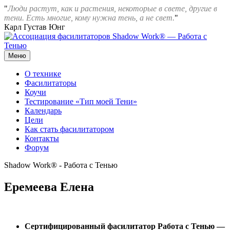
Перейти
"
Люди растут, как и растения, некоторые в свете, другие в
к
тени. Есть многие, кому нужна тень, а не свет.
"
содержимому
Карл Густав Юнг
Меню
Ассоциация фасилитаторов Shadow Work® — Работа с Тенью
О технике
Фасилитаторы
Коучи
Тестирование «Тип моей Тени»
Календарь
Цели
Как стать фасилитатором
Контакты
Форум
Shadow Work® - Работа с Тенью
Еремеева Елена
Сертифицированный фасилитатор Работа с Тенью —